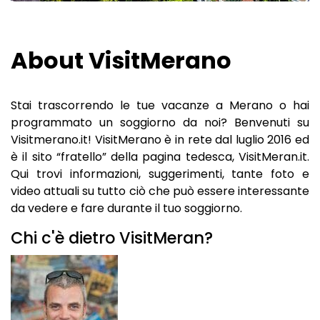
GIARDINI BOTANICI
LE PASSEGGIATE
HOTEL A TIROLO
MERCATI A MERANO
LUOGHI DI RIPOSO UNICI
HOTEL A AVELENGO
About VisitMerano
MUSEI A MERANO
SHOPPING A MERANO
HOTEL A LAGUNDO
LUNGHE SERATE D'ESTATE
HOTEL A LANA
Stai trascorrendo le tue vacanze a Merano o hai
programmato un soggiorno da noi? Benvenuti su
RISTORANTI A MERANO
HOTEL IN VAL PASSIRIA
Visitmerano.it! VisitMerano è in rete dal luglio 2016 ed
è il sito “fratello” della pagina tedesca, VisitMeran.it.
CANTINE A MERANO
Qui trovi informazioni, suggerimenti, tante foto e
video attuali su tutto ciò che può essere interessante
da vedere e fare durante il tuo soggiorno.
Chi c'è dietro VisitMeran?