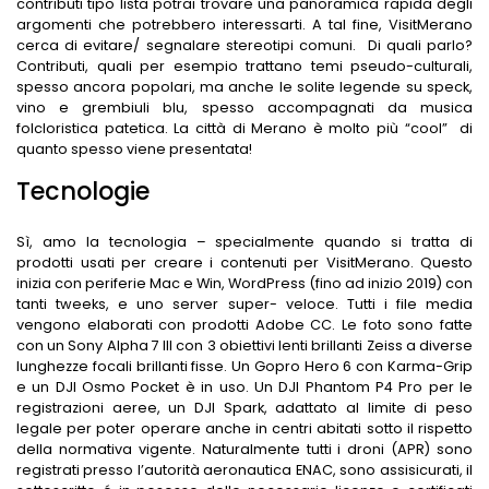
contributi tipo lista potrai trovare una panoramica rapida degli
argomenti che potrebbero interessarti. A tal fine, VisitMerano
cerca di evitare/ segnalare stereotipi comuni. Di quali parlo?
Contributi, quali per esempio trattano temi pseudo-culturali,
spesso ancora popolari, ma anche le solite legende su speck,
vino e grembiuli blu, spesso accompagnati da musica
folcloristica patetica. La città di Merano è molto più “cool” di
quanto spesso viene presentata!
Tecnologie
Sì, amo la tecnologia – specialmente quando si tratta di
prodotti usati per creare i contenuti per VisitMerano. Questo
inizia con periferie Mac e Win, WordPress (fino ad inizio 2019) con
tanti tweeks, e uno server super- veloce. Tutti i file media
vengono elaborati con prodotti Adobe CC. Le foto sono fatte
con un Sony Alpha 7 III con 3 obiettivi lenti brillanti Zeiss a diverse
lunghezze focali brillanti fisse. Un Gopro Hero 6 con Karma-Grip
e un DJI Osmo Pocket è in uso. Un DJI Phantom P4 Pro per le
registrazioni aeree, un DJI Spark, adattato al limite di peso
legale per poter operare anche in centri abitati sotto il rispetto
della normativa vigente. Naturalmente tutti i droni (APR) sono
registrati presso l’autorità aeronautica ENAC, sono assisicurati, il