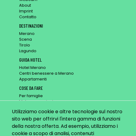
About
Imprint
Contatto
DESTINAZIONI
Merano
Scena
Tirolo
Lagundo
GUIDA HOTEL
Hotel Merano
Centri benessere a Merano
Appartamenti
COSE DA FARE
Per famiglie
Mete x escursioni
Posti per riposarsi
Utilizziamo cookie e altre tecnologie sul nostro
Passeggiate
sito web per offrirvi l'intera gamma di funzioni
BLOG
della nostra offerta. Ad esempio, utilizziamo i
Top 9 Ottobre
cookie a scopo di analisi, contenuti
Video: Primavera