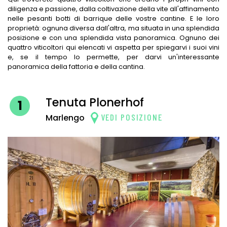
diligenza e passione, dalla coltivazione della vite all'affinamento
HOTEL A TIROLO
nelle pesanti botti di barrique delle vostre cantine. E le loro
proprietà: ognuna diversa dall'altra, ma situata in una splendida
HOTEL A AVELENGO
posizione e con una splendida vista panoramica. Ognuno dei
quattro viticoltori qui elencati vi aspetta per spiegarvi i suoi vini
e, se il tempo lo permette, per darvi un'interessante
HOTEL A LAGUNDO
panoramica della fattoria e della cantina.
HOTEL A LANA
Tenuta Plonerhof
HOTEL IN VAL PASSIRIA
1
VEDI POSIZIONE
Marlengo