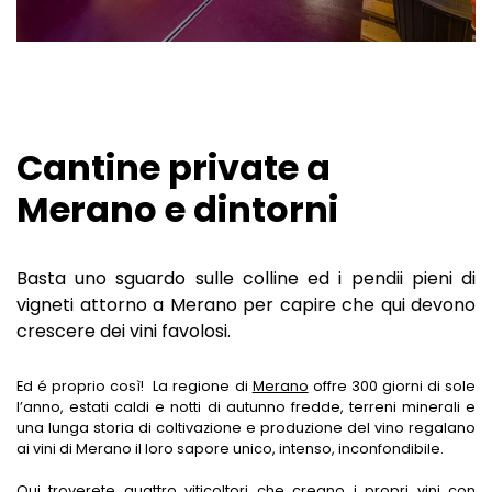
LE PASSEGGIATE
GIARDINI BOTANICI
LUOGHI DI RIPOSO UNICI
MERCATI A MERANO
SHOPPING A MERANO
MUSEI A MERANO
Cantine private a
LUNGHE SERATE D'ESTATE
Merano e dintorni
RISTORANTI A MERANO
CANTINE A MERANO
Basta uno sguardo sulle colline ed i pendii pieni di
HOTELS & CO
vigneti attorno a Merano per capire che qui devono
crescere dei vini favolosi.
BLOG
HOTEL A MERANO
Ed é proprio così! La regione di
Merano
offre 300 giorni di sole
CENTRI BENESSERE
l’anno, estati caldi e notti di autunno fredde, terreni minerali e
una lunga storia di coltivazione e produzione del vino regalano
APPARTAMENTI A MERANO
ai vini di Merano il loro sapore unico, intenso, inconfondibile.
HOTEL A SCENA
Qui troverete quattro viticoltori che creano i propri vini con