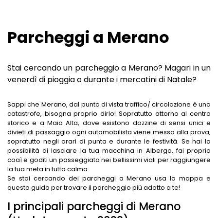
GIARDINI BOTANICI
LE PASSEGGIATE
HOTEL A TIROLO
MERCATI A MERANO
LUOGHI DI RIPOSO UNICI
HOTEL A AVELENGO
Parcheggi a Merano
MUSEI A MERANO
SHOPPING A MERANO
HOTEL A LAGUNDO
Stai cercando un parcheggio a Merano? Magari in un
LUNGHE SERATE D'ESTATE
HOTEL A LANA
venerdì di pioggia o durante i mercatini di Natale?
RISTORANTI A MERANO
HOTEL IN VAL PASSIRIA
Sappi che Merano, dal punto di vista traffico/ circolazione è una
CANTINE A MERANO
catastrofe, bisogna proprio dirlo! Sopratutto attorno al centro
storico e a Maia Alta, dove esistono dozzine di sensi unici e
divieti di passaggio ogni automobilista viene messo alla prova,
sopratutto negli orari di punta e durante le festività. Se hai la
possibilità di lasciare la tua macchina in Albergo, fai proprio
coaì e goditi un passeggiata nei bellissimi viali per raggiungere
la tua meta in tutta calma.
Se stai cercando dei parcheggi a Merano usa la mappa e
questa guida per trovare il parcheggio più adatto a te!
I principali parcheggi di Merano