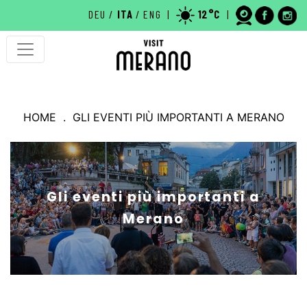
DEU
/
ITA
/
ENG
|
12°C
|
MERANO
HOME
. GLI EVENTI PIÙ IMPORTANTI A MERANO
MERANO - LA CITTÀ TERMALE
COSE DA VEDERE
CURIOSITÀ
Gli eventi più importanti a
HOTEL A MERANO
Merano
WEBCAM
TERME DI MERANO
EVENTI A MERANO