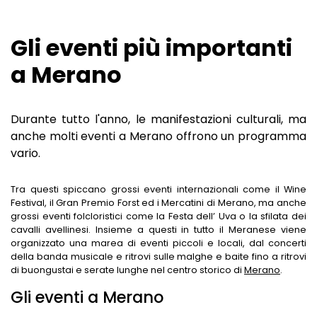
GIARDINI BOTANICI
Gli eventi più importanti
MERCATI A MERANO
a Merano
MUSEI A MERANO
DINTORNI
Durante tutto l'anno, le manifestazioni culturali, ma
VEDERE & VIVERE
SCENA SOPRA MERANO
anche molti eventi a Merano offrono un programma
vario.
HOTELS & CO
TIROLO
COSE DA FARE PER FAMIGLIE
Tra questi spiccano grossi eventi internazionali come il Wine
BLOG
LAGUNDO
TOP METE ESCURSIONISTICHE
HOTEL A MERANO
Festival, il Gran Premio Forst ed i Mercatini di Merano, ma anche
grossi eventi folcloristici come la Festa dell’ Uva o la sfilata dei
AVELENGO
MALGHE E RIFUGI
CENTRI BENESSERE
cavalli avellinesi. Insieme a questi in tutto il Meranese viene
organizzato una marea di eventi piccoli e locali, dal concerti
LANA
MALGHE E RIFUGI
APPARTAMENTI A MERANO
della banda musicale e ritrovi sulle malghe e baite fino a ritrovi
di buongustai e serate lunghe nel centro storico di
Merano
.
VAL PASSIRIA
SENTIERI D'ACQUA
HOTEL A SCENA
Gli eventi a Merano
LE PASSEGGIATE
HOTEL A TIROLO