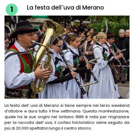
La festa dell`uva di Merano
1
LUOGHI DI RIPOSO UNICI
HOTEL A AVELENGO
SHOPPING A MERANO
HOTEL A LAGUNDO
LUNGHE SERATE D'ESTATE
HOTEL A LANA
RISTORANTI A MERANO
HOTEL IN VAL PASSIRIA
CANTINE A MERANO
La festa dell’ uva di Merano si tiene sempre nel terzo weekend
d’ottobre e dura tutto il fine settimana. Questa manifestazione,
quale ha le sue origini nel lontano 1886 è nata per ringraziare
per la raccolta dell’ uva, il corteo folcloristico viene seguito da
più di 20.000 spettatori lungo il centro storico.