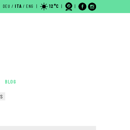
DEU
/
ITA
/
ENG
|
12°C
|
|
.
BLOG
ES