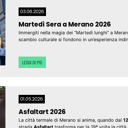
03.06.2026
Martedì Sera a Merano 2026
Immergiti nella magia dei “Martedì lunghi" a Mera
scambio culturale si fondono in un’esperienza indi
LEGGI DI PIÙ
01.05.2026
Asfaltart 2026
La città termale di Merano si anima, quando dal
12
strada
Asfaltart
trasforma per la 19ª volta la città 