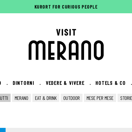
KURORT FOR CURIOUS PEOPLE
O
.
DINTORNI
.
VEDERE & VIVERE
.
HOTELS & CO
UTTI
MERANO
EAT & DRINK
OUTDOOR
MESE PER MESE
STORI