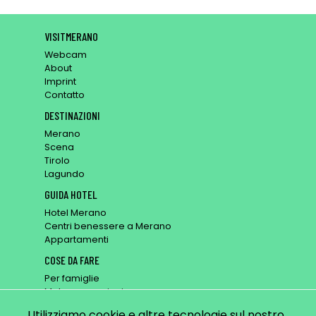
VISITMERANO
Webcam
About
Imprint
Contatto
DESTINAZIONI
Merano
Scena
Tirolo
Lagundo
GUIDA HOTEL
Hotel Merano
Centri benessere a Merano
Appartamenti
COSE DA FARE
Per famiglie
Mete x escursioni
Posti per riposarsi
Utilizziamo cookie e altre tecnologie sul nostro