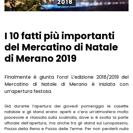
2018
GIARDINI BOTANICI
LE PASSEGGIATE
HOTEL A TIROLO
MERCATI A MERANO
LUOGHI DI RIPOSO UNICI
HOTEL A AVELENGO
MUSEI A MERANO
SHOPPING A MERANO
HOTEL A LAGUNDO
I 10 fatti più importanti
LUNGHE SERATE D'ESTATE
HOTEL A LANA
del Mercatino di Natale
di Merano 2019
RISTORANTI A MERANO
HOTEL IN VAL PASSIRIA
CANTINE A MERANO
Finalmente è giunta l’ora! L’edizione 2018/2019 del
Mercatino di Natale di Merano è iniziata con
un’apertura festosa.
Già durante l’apertura del giovedì pomeriggio le casette
natalizie e gli stand erano aperti e c’era un’atmosfera molto
piacevole e rilassata sulla scalinata, dove si è svolta la parte
ufficiale dell’apertura, ma anche tra gli stand sul Lunopassirio,
Piazza della Rena e Pazza delle Terme. Per non perderti nulla