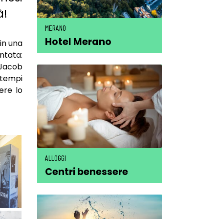
à!
MERANO
Hotel Merano
 in una
ntata:
 Jacob
i tempi
ere lo
ALLOGGI
Centri benessere