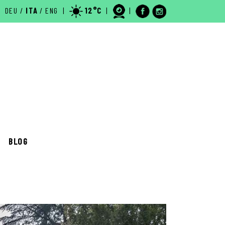
DEU
/
ITA
/
ENG
|
12°C
|
|
.
BLOG