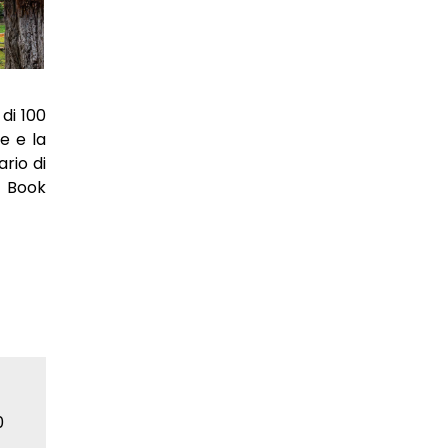
di 100
e e la
rio di
e Book
0