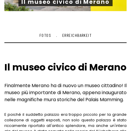
Il museo civico di Merano
GIARDINI BOTANICI
MERCATI A MERANO
MUSEI A MERANO
FOTOS
.
ERREICHBARKEIT
DINTORNI
VEDERE & VIVERE
SCENA SOPRA MERANO
Il museo civico di Merano
HOTELS & CO
TIROLO
COSE DA FARE PER FAMIGLIE
BLOG
LAGUNDO
TOP METE ESCURSIONISTICHE
HOTEL A MERANO
Finalmente Merano ha di nuovo un museo cittadino! Il
AVELENGO
MALGHE E RIFUGI
CENTRI BENESSERE
museo più importante di Merano, appena inaugurato
nelle magnifiche mura storiche del Palais Mamming.
LANA
MALGHE E RIFUGI
APPARTAMENTI A MERANO
E poiché il suddetto palazzo era troppo piccolo per la grande
VAL PASSIRIA
SENTIERI D'ACQUA
HOTEL A SCENA
collezione di oggetti esposti, non solo questo palazzo è stato
riccamente riportato all'antico splendore, ma anche un'intera
LE PASSEGGIATE
HOTEL A TIROLO