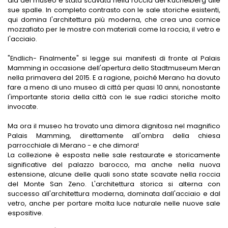
ala del museo è stata scavata nella roccia del Küchelberg alle
sue spalle. In completo contrasto con le sale storiche esistenti,
LUOGHI DI RIPOSO UNICI
HOTEL A AVELENGO
qui domina l'architettura più moderna, che crea una cornice
mozzafiato per le mostre con materiali come la roccia, il vetro e
SHOPPING A MERANO
HOTEL A LAGUNDO
l'acciaio.
"Endlich- Finalmente" si legge sui manifesti di fronte al Palais
LUNGHE SERATE D'ESTATE
HOTEL A LANA
Mamming in occasione dell'apertura dello Stadtmuseum Meran
nella primavera del 2015. E a ragione, poiché Merano ha dovuto
RISTORANTI A MERANO
HOTEL IN VAL PASSIRIA
fare a meno di uno museo di cittá per quasi 10 anni, nonostante
l'importante storia della città con le sue radici storiche molto
CANTINE A MERANO
invocate.
Ma ora il museo ha trovato una dimora dignitosa nel magnifico
Palais Mamming, direttamente all'ombra della chiesa
parrocchiale di Merano - e che dimora!
La collezione è esposta nelle sale restaurate e storicamente
significative del palazzo barocco, ma anche nella nuova
estensione, alcune delle quali sono state scavate nella roccia
del Monte San Zeno. L'architettura storica si alterna con
successo all'architettura moderna, dominata dall'acciaio e dal
vetro, anche per portare molta luce naturale nelle nuove sale
espositive.