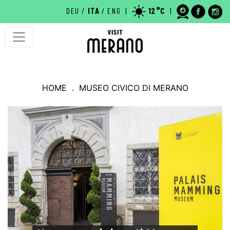
DEU
/
ITA
/
ENG
|
12°C
|
MERANO
HOME
. MUSEO CIVICO DI MERANO
MERANO - LA CITTÀ TERMALE
COSE DA VEDERE
CURIOSITÀ
HOTEL A MERANO
WEBCAM
TERME DI MERANO
EVENTI A MERANO