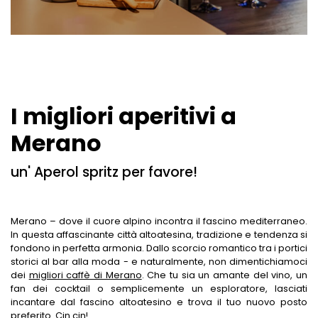
GIARDINI BOTANICI
LE PASSEGGIATE
HOTEL A TIROLO
MERCATI A MERANO
LUOGHI DI RIPOSO UNICI
HOTEL A AVELENGO
MUSEI A MERANO
SHOPPING A MERANO
HOTEL A LAGUNDO
LUNGHE SERATE D'ESTATE
HOTEL A LANA
I migliori aperitivi a
RISTORANTI A MERANO
HOTEL IN VAL PASSIRIA
Merano
CANTINE A MERANO
un' Aperol spritz per favore!
Merano – dove il cuore alpino incontra il fascino mediterraneo.
In questa affascinante città altoatesina, tradizione e tendenza si
fondono in perfetta armonia. Dallo scorcio romantico tra i portici
storici al bar alla moda - e naturalmente, non dimentichiamoci
dei
migliori caffè di Merano
. Che tu sia un amante del vino, un
fan dei cocktail o semplicemente un esploratore, lasciati
incantare dal fascino altoatesino e trova il tuo nuovo posto
preferito. Cin cin!