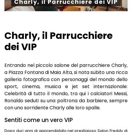
Charly, il Parrucchiere dei VIP
GIARDINI BOTANICI
LE PASSEGGIATE
HOTEL A TIROLO
MERCATI A MERANO
LUOGHI DI RIPOSO UNICI
HOTEL A AVELENGO
MUSEI A MERANO
SHOPPING A MERANO
HOTEL A LAGUNDO
Charly, il Parrucchiere
LUNGHE SERATE D'ESTATE
HOTEL A LANA
dei VIP
RISTORANTI A MERANO
HOTEL IN VAL PASSIRIA
Entrando nel piccolo salone del parrucchiere Charly,
CANTINE A MERANO
a Piazza Fontana di Maia Alta, si nota subito una ricca
galleria fotografica con personaggi del mondo dello
sport, cinema, musica e jet set internazionale:
Celebrità di tutto il mondo, tra qui i calciatori Messi,
Ronaldo seduti su una poltrona da barbiere, sempre
con uno sorridente Charly alle loro spalle.
Sentiti come un vero VIP
Dopo duri anni di apprendistato nel prestigioso Salon Freddy di