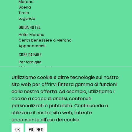
Merano
Scena
Tirolo
Lagundo
GUIDA HOTEL
Hotel Merano
Centri benessere a Merano
Appartamenti
COSE DA FARE
Per famiglie
Mete x escursioni
Posti per riposarsi
Utilizziamo cookie e altre tecnologie sul nostro
Passeggiate
sito web per offrirvi l'intera gamma di funzioni
BLOG
della nostra offerta. Ad esempio, utilizziamo i
Top 9 Ottobre
cookie a scopo di analisi, contenuti
Video: Primavera
personalizzati e pubblicità. Continuando a
Lunghe seerate d'estate
Parcheggi
utilizzare il nostro sito web, l'utente
acconsente all'uso dei cookie.
OK
PIÙ INFO
PRIVACY
.
COOKIES