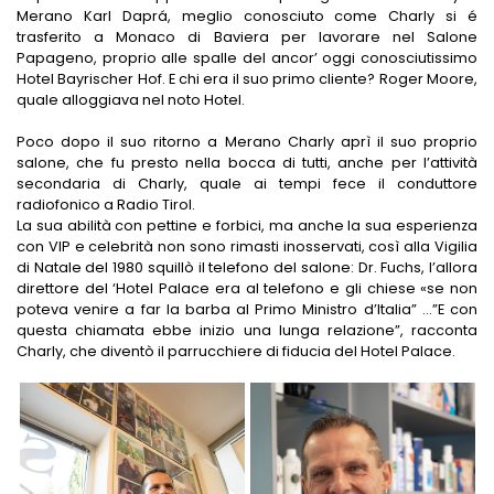
Merano Karl Daprá, meglio conosciuto come Charly si é
trasferito a Monaco di Baviera per lavorare nel Salone
Papageno, proprio alle spalle del ancor’ oggi conosciutissimo
Hotel Bayrischer Hof. E chi era il suo primo cliente? Roger Moore,
quale alloggiava nel noto Hotel.
Poco dopo il suo ritorno a Merano Charly aprì il suo proprio
salone, che fu presto nella bocca di tutti, anche per l’attività
secondaria di Charly, quale ai tempi fece il conduttore
radiofonico a Radio Tirol.
La sua abilità con pettine e forbici, ma anche la sua esperienza
con VIP e celebrità non sono rimasti inosservati, così alla Vigilia
di Natale del 1980 squillò il telefono del salone: Dr. Fuchs, l’allora
direttore del ‘Hotel Palace era al telefono e gli chiese «se non
poteva venire a far la barba al Primo Ministro d’Italia” …”E con
questa chiamata ebbe inizio una lunga relazione”, racconta
Charly, che diventò il parrucchiere di fiducia del Hotel Palace.